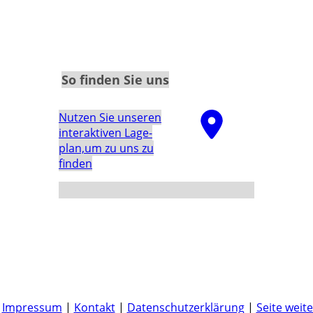
So finden Sie uns
Nutzen Sie unseren
interaktiven La­ge­
plan,um zu uns zu
finden
|
Impressum
|
Kontakt
|
Datenschutzerklärung
|
Seite weit